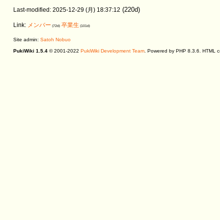
(220d)
Last-modified: 2025-12-29 (月) 18:37:12
Link:
メンバー
卒業生
(72d)
(101d)
Site admin:
Satoh Nobuo
PukiWiki 1.5.4
© 2001-2022
PukiWiki Development Team
. Powered by PHP 8.3.6. HTML co