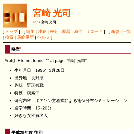
宮崎 光司
Top
/
宮崎 光司
[
トップ
] [
編集
|
凍結
|
差分
|
履歴
|
添付
|
リロード
] [
新規
|
一覧
|
検索
|
最終更新
|
ヘルプ
]
†
略歴
#ref(): File not found: "" at page "宮崎 光司"
生年月日 1996年3月28日
出身地 長野県
趣味 野球観戦
特技 模索中
研究内容 ポアソン方程式による電位分布シミュレーション
通学時間 15~20分
好きな女性有名人
↑
†
平成29年度 後期