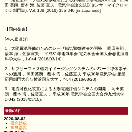
田 英朗, 薮本 海, 佐藤 宣夫 : 電気学会論文誌E(センサ・マイクロマ
シン部門誌), Vol. 139 (2019) 335-340 [in Japanese]
【国内発表】
[本人登壇分]
1．太陽電池評価のためのレーザ磁気顕微鏡法の開発， 岡田英朗，
薮本 海，佐藤宣夫， 平成31年電気学会 電気学会全国大会@北海道
科学大学，1-044 (2018/03/14).
2．サブサーフェス磁気イメージングシステムのパワー半導体素子
への適用， 岡田英朗，薮本 海，佐藤宣夫 平成30年電気学会 産業
応用部門大会@横浜国立大学，Y-54 (2018/08/28).
3．電流可視化装置による太陽電池評価システムの開発， 岡田英
朗，薮本 海，佐藤宣夫， 平成30年 電気学会全国大会@九州大学,
1-042 (2018/03/15).
最新の8件
2026-08-02
研究助成
担当講義