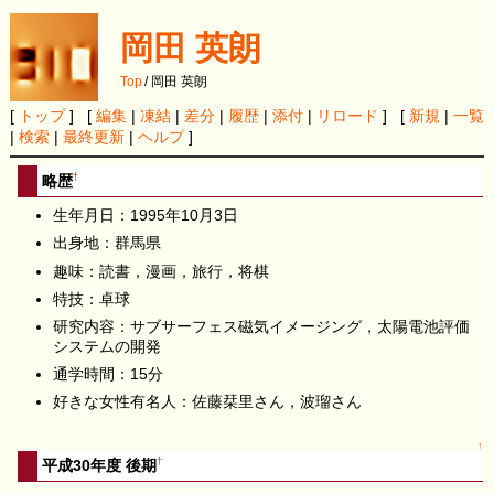
岡田 英朗
Top
/
岡田 英朗
[
トップ
] [
編集
|
凍結
|
差分
|
履歴
|
添付
|
リロード
] [
新規
|
一覧
|
検索
|
最終更新
|
ヘルプ
]
†
略歴
生年月日：1995年10月3日
出身地：群馬県
趣味：読書，漫画，旅行，将棋
特技：卓球
研究内容：サブサーフェス磁気イメージング，太陽電池評価
システムの開発
通学時間：15分
好きな女性有名人：佐藤栞里さん，波瑠さん
↑
†
平成30年度 後期