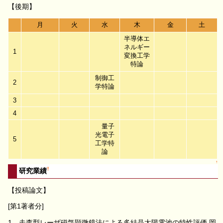
【後期】
月
火
水
木
金
土
半導体エ
ネルギー
1
変換工学
特論
制御工
2
学特論
3
4
量子
光電子
5
工学特
論
↑
†
研究業績
【投稿論文】
[第1著者分]
1．走査型レーザ磁気顕微鏡法による多結晶太陽電池の特性評価 岡