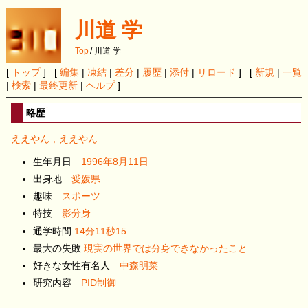
川道 学
Top
/
川道 学
[
トップ
] [
編集
|
凍結
|
差分
|
履歴
|
添付
|
リロード
] [
新規
|
一覧
|
検索
|
最終更新
|
ヘルプ
]
†
略歴
ええやん，ええやん
生年月日
1996年8月11日
出身地
愛媛県
趣味
スポーツ
特技
影分身
通学時間
14分11秒15
最大の失敗
現実の世界では分身できなかったこと
好きな女性有名人
中森明菜
研究内容
PID制御