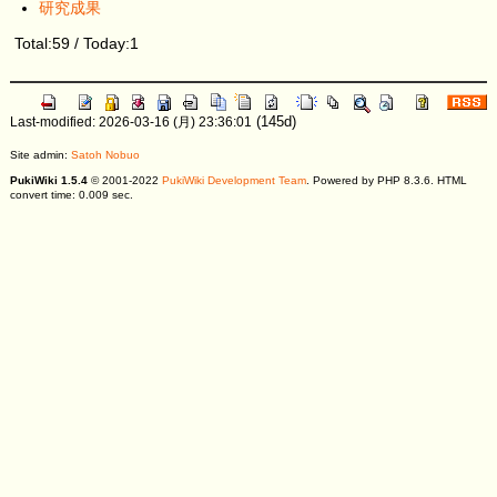
研究成果
Total:59 / Today:1
(145d)
Last-modified: 2026-03-16 (月) 23:36:01
Site admin:
Satoh Nobuo
PukiWiki 1.5.4
© 2001-2022
PukiWiki Development Team
. Powered by PHP 8.3.6. HTML
convert time: 0.009 sec.