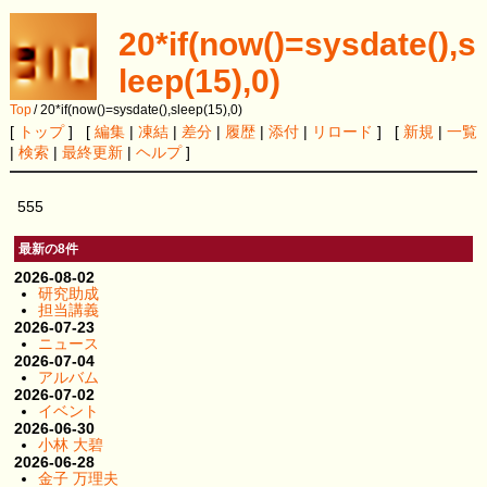
20*if(now()=sysdate(),s
leep(15),0)
Top
/
20*if(now()=sysdate(),sleep(15),0)
[
トップ
] [
編集
|
凍結
|
差分
|
履歴
|
添付
|
リロード
] [
新規
|
一覧
|
検索
|
最終更新
|
ヘルプ
]
555
最新の8件
2026-08-02
研究助成
担当講義
2026-07-23
ニュース
2026-07-04
アルバム
2026-07-02
イベント
2026-06-30
小林 大碧
2026-06-28
金子 万理夫