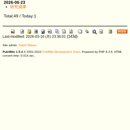
2026-06-23
研究成果
Total:49 / Today:1
(143d)
Last-modified: 2026-03-16 (月) 23:36:01
Site admin:
Satoh Nobuo
PukiWiki 1.5.4
© 2001-2022
PukiWiki Development Team
. Powered by PHP 8.3.6. HTML
convert time: 0.014 sec.