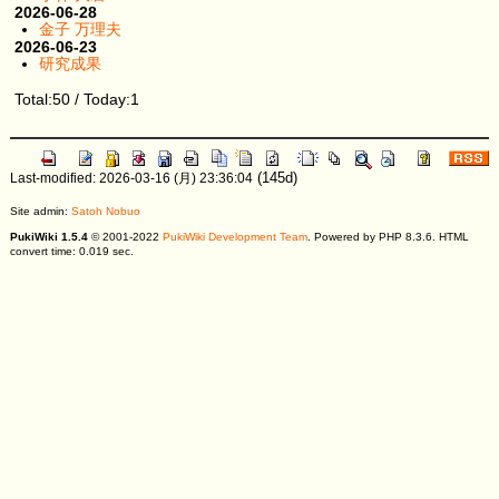
2026-06-28
金子 万理夫
2026-06-23
研究成果
Total:50 / Today:1
(145d)
Last-modified: 2026-03-16 (月) 23:36:04
Site admin:
Satoh Nobuo
PukiWiki 1.5.4
© 2001-2022
PukiWiki Development Team
. Powered by PHP 8.3.6. HTML
convert time: 0.019 sec.