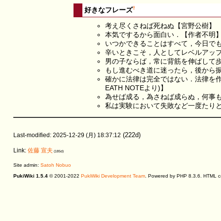
†
好きなフレーズ
考え尽くさねば死ねぬ【宮野公樹】
本気でするから面白い．【作者不明
いつかできることはすべて，今日で
辛いときこそ，人としてレベルアッ
男の子ならば，常に背筋を伸ばして
もし進むべき道に迷ったら，後から
確かに法律は完全ではない．法律を作
EATH NOTEより)】
為せば成る，為さねば成らぬ，何事も
私は実験において失敗など一度たり
(222d)
Last-modified: 2025-12-29 (月) 18:37:12
Link:
佐藤 宣夫
(185d)
Site admin:
Satoh Nobuo
PukiWiki 1.5.4
© 2001-2022
PukiWiki Development Team
. Powered by PHP 8.3.6. HTML co