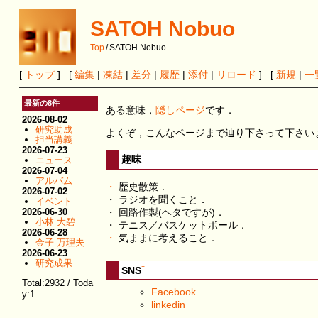
SATOH Nobuo
Top
/
SATOH Nobuo
[
トップ
] [
編集
|
凍結
|
差分
|
履歴
|
添付
|
リロード
] [
新規
|
一
最新の8件
ある意味，
隠しページ
です．
2026-08-02
研究助成
よくぞ，こんなページまで辿り下さって下さい
担当講義
2026-07-23
†
趣味
ニュース
2026-07-04
アルバム
・
歴史散策．
2026-07-02
・ ラジオを聞くこと．
イベント
・ 回路作製(ヘタですが)．
2026-06-30
小林 大碧
・ テニス／バスケットボール．
2026-06-28
・
気ままに考えること．
金子 万理夫
2026-06-23
研究成果
†
SNS
Total:2932 / Toda
Facebook
y:1
linkedin