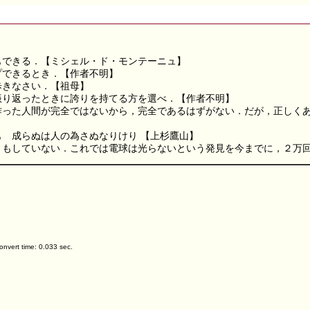
】
もできる．【ミシェル・ド・モンテーニュ】
プできるとき．【作者不明】
歩きなさい．【祖母】
振り返ったときに誇りを持てる方を選べ．【作者不明】
った人間が完全ではないから，完全であるはずがない．だが，正しくあろ
 成らぬは人の為さぬなりけり 【上杉鷹山】
ともしていない．これでは電球は光らないという発見を今までに，２万
nvert time: 0.033 sec.