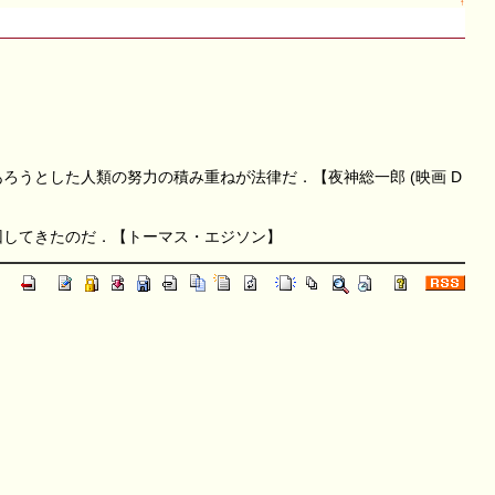
↑
うとした人類の努力の積み重ねが法律だ．【夜神総一郎 (映画 D
回してきたのだ．【トーマス・エジソン】