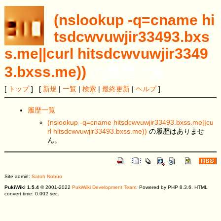
(nslookup -q=cname hi
tsdcwvuwjir33493.bxs
s.me||curl hitsdcwvuwjir3349
3.bxss.me))
の履歴一覧
[
トップ
] [
新規
|
一覧
|
検索
|
最終更新
|
ヘルプ
]
履歴一覧
(nslookup -q=cname hitsdcwvuwjir33493.bxss.me||cu
rl hitsdcwvuwjir33493.bxss.me))
の履歴はありませ
ん。
Site admin:
Satoh Nobuo
PukiWiki 1.5.4
© 2001-2022
PukiWiki Development Team
. Powered by PHP 8.3.6. HTML
convert time: 0.002 sec.