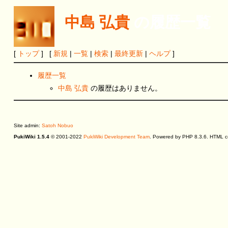
中島 弘貴
の履歴一覧
[
トップ
] [
新規
|
一覧
|
検索
|
最終更新
|
ヘルプ
]
履歴一覧
中島 弘貴
の履歴はありません。
Site admin:
Satoh Nobuo
PukiWiki 1.5.4
© 2001-2022
PukiWiki Development Team
. Powered by PHP 8.3.6. HTML co