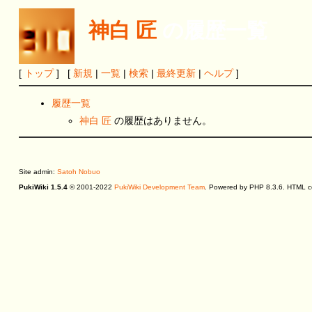
神白 匠
の履歴一覧
[
トップ
] [
新規
|
一覧
|
検索
|
最終更新
|
ヘルプ
]
履歴一覧
神白 匠
の履歴はありません。
Site admin:
Satoh Nobuo
PukiWiki 1.5.4
© 2001-2022
PukiWiki Development Team
. Powered by PHP 8.3.6. HTML co