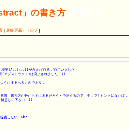
tract」の書き方
の変更点
索
|
最終更新
|
ヘルプ
]
Abstract)が含まれ%%る．%%ていました

(アブストラクト)は廃止されました．))．

ようにするべきものであり，

る際，書き方が分からずに困るだろうと予測するので，少しでもヒントになれば，と
留意して下さい．))．

したい．&br;
