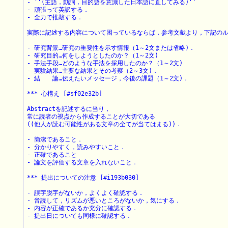
- ''(主語，動詞，目的語を意識した日本語に直してみる)''

- 頑張って英訳する．

- 全力で推敲する．

実際に記述する内容について困っているならば，参考文献より，下記のルー
- 研究背景…研究の重要性を示す情報（1～2文または省略)．

- 研究目的…何をしようとしたのか？（1～2文)

- 手法手段…どのような手法を採用したのか？（1～2文)

- 実験結果…主要な結果とその考察（2～3文)．

- 結　　論…伝えたいメッセージ，今後の課題（1～2文)．

*** 心構え [#sf02e32b]

Abstractを記述するに当り，

常に読者の視点から作成することが大切である

((他人が読む可能性がある文章の全てが当てはまる))．

- 簡潔であること．

- 分かりやすく，読みやすいこと．

- 正確であること

- 論文を評価する文章を入れないこと．

*** 提出についての注意 [#i193b030]

- 誤字脱字がないか，よくよく確認する．

- 音読して，リズムが悪いところがないか，気にする．

- 内容が正確であるか充分に確認する．

- 提出日についても同様に確認する．
