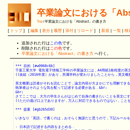
卒業論文における「Abs
Top
/
卒業論文における「Abstract」の書き方
[
トップ
] [
編集
|
差分
|
履歴
|
添付
|
リロード
] [
新規
|
一覧
|
検
追加された行は
この色
です。
削除された行は
この色
です。
卒業論文における「Abstract」の書き方
へ行く。
*** 目的 [#w0968c6b]

千葉工業大学 電気電子情報工学科の卒業論文には，A4用紙1枚程度の英文概要(
((改組（2016年度）があり，所属学科が変わりましたことから，英文概要
英文概要は読者がそれを読むことで，論文内容が大まかにでも理解できる
執筆者はそのような気を配って記述する必要がある．&br;

&br;

さてここでは，大方の学生さんがはじめて自身の書きたいことを英文にす
((ただの逃げ口上でありますが，万人に対応できるものではない，ことを
*** 提案 [#gb265d30]

いきなり「英語」で書くのは，おそらく無謀だと思うので，下記ルールを提案
- 日本語で記述する内容をまとめる．
