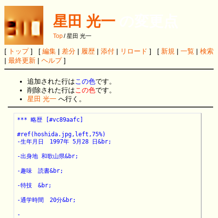
星田 光一
の変更点
Top
/
星田 光一
[
トップ
] [
編集
|
差分
|
履歴
|
添付
|
リロード
] [
新規
|
一覧
|
検索
|
最終更新
|
ヘルプ
]
追加された行は
この色
です。
削除された行は
この色
です。
星田 光一
へ行く。
*** 略歴 [#vc89aafc]

#ref(hoshida.jpg,left,75%)

-生年月日　1997年 5月28 日&br;

-出身地 和歌山県&br;

-趣味　読書&br;

-特技　&br;

-通学時間　20分&br;

-
