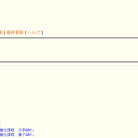
索
|
最終更新
|
ヘルプ
]




士課程　入学&br;

士課程　修了&br;
