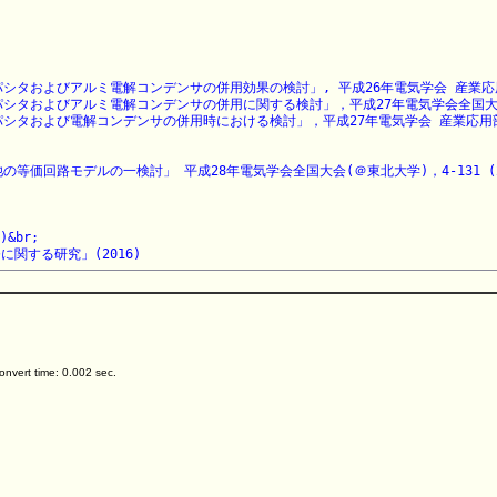
およびアルミ電解コンデンサの併用効果の検討」, 平成26年電気学会 産業応用部門大会
およびアルミ電解コンデンサの併用に関する検討」，平成27年電気学会全国大会(＠東京都
および電解コンデンサの併用時における検討」，平成27年電気学会 産業応用部門大会(＠
路モデルの一検討」 平成28年電気学会全国大会(＠東北大学)，4-131 (2016-
br;

関する研究」(2016)
nvert time: 0.002 sec.