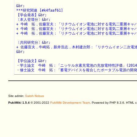
&br;

***研究関連 [#k4faaf61]

【学会発表】&br;

〔本人登壇分〕&br;

+ 牛崎　拓，佐藤宣夫：「リチウムイオン電池に対する電気二重層キャパシタ
+ 牛崎　拓，佐藤宣夫：「リチウムイオン電池に対する電気二重層キャパシタ
+ 牛崎　拓，佐藤宣夫：「リチウムイオン電池に対する電気二重層キャパシタ
〔共同研究分〕&br;

+ 佐藤宣夫，牛崎拓，新井浩志，木村建次郎：「リチウムイオン二次電池の等価回
&br;

【学位論文】&br;

・学士論文　牛崎　拓：「ニッケル水素充電池の充放電特性評価」(2014)&
・修士論文　牛崎　拓：「蓄電デバイスを複合したポータブル電源の開発に
Site admin:
Satoh Nobuo
PukiWiki 1.5.4
© 2001-2022
PukiWiki Development Team
. Powered by PHP 8.3.6. HTML co