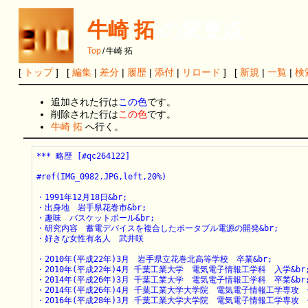
牛崎 拓
の変更点
Top
/
牛崎 拓
[
トップ
] [
編集
|
差分
|
履歴
|
添付
|
リロード
] [
新規
|
一覧
|
検
追加された行は
この色
です。
削除された行は
この色
です。
牛崎 拓
へ行く。
*** 略歴 [#qc264122]

#ref(IMG_0982.JPG,left,20%)

・1991年12月18日&br;

・出身地　岩手県花巻市&br;

・趣味　バスケットボール&br;

・研究内容　蓄電デバイスを複合したポータブル電源の開発&br;

・好きな女性有名人　武井咲

・2010年(平成22年)3月　岩手県立花巻北高等学校　卒業&br;

・2010年(平成22年)4月 千葉工業大学　電気電子情報工学科　入学&br;
・2014年(平成26年)3月 千葉工業大学　電気電子情報工学科　卒業&br;
・2014年(平成26年)4月 千葉工業大学大学院　電気電子情報工学専攻　修
・2016年(平成28年)3月 千葉工業大学大学院　電気電子情報工学専攻　修