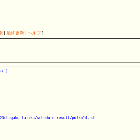
索
|
最終更新
|
ヘルプ
]
x")

chugaku_taiiku/schedule_result/pdf/m14.pdf
