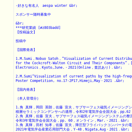
-好きな有名人　aespa winter &br;

スポンサー随時募集中

&br;

***研究業績 [#z803badd]

【投稿論文】

投稿中

【国際発表】

1.M.Sumi，Nobuo Satoh，”Visualization of Current Distribut
for the Cockcroft-Walton Circuit and Their Components”，[
Electronics，Kyoto,June.・2021(Online，査読あり)．&br;

2.M.Sumi“Visualization of current paths by the high-freq
Poster Competition, no.17-2P17,Himeji,May・2021 .&br;

【国内発表】

｛本人登壇分｝

1.角 真輝，岡田 英朗，佐藤 宣夫，サブサーフェス磁気イメージングシ
積層セラミックコンデンサへの適用，令和2年電気学会全国大会，pp.62，Toky
2.角 真輝，佐藤 宣夫，サブサーフェス磁気イメージングシステムの整
令和3年電気学会全国大会，pp. 60，オンライン，Mar.・2021．&br;

3.角 真輝，田村 知孝，佐藤 宣夫，降圧型フライバックコンバータの電
2021年電気学会産業応用部門大会，Y-48，Nigata,Aug・2021．&br;
