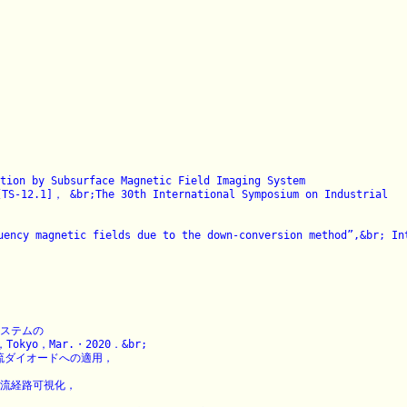
ion by Subsurface Magnetic Field Imaging System

TS-12.1]， &br;The 30th International Symposium on Industrial 

uency magnetic fields due to the down-conversion method”,&br; Int
ステムの

o，Mar.・2020．&br;

流ダイオードへの適用，

流経路可視化，
