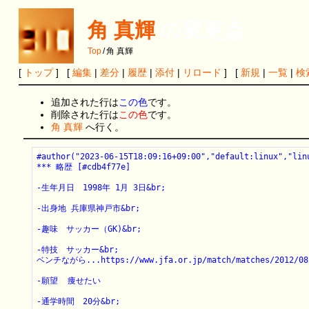
角 真輝
の変更点
Top
/
角 真輝
[
トップ
] [
編集
|
差分
|
履歴
|
添付
|
リロード
] [
新規
|
一覧
|
検
追加された行は
この色
です。
削除された行は
この色
です。
角 真輝
へ行く。
#author("2023-06-15T18:09:16+09:00","default:linux","linu
*** 略歴 [#cdb4f77e]

-生年月日　1998年 1月 3日&br;

-出身地 兵庫県神戸市&br;

-趣味　サッカー（GK)&br;

-特技　サッカー&br;

ベンチながら...https://www.jfa.or.jp/match/matches/2012/0823
-願望  痩せたい

-通学時間　20分&br;
