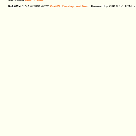
PukiWiki 1.5.4
© 2001-2022
PukiWiki Development Team
. Powered by PHP 8.3.6. HTML co