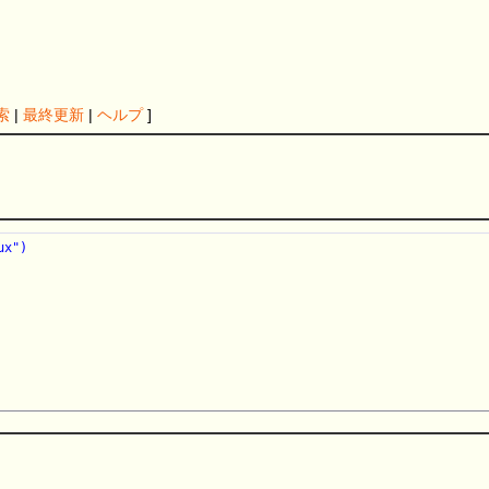
索
|
最終更新
|
ヘルプ
]
x")
