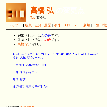
髙橋 弘
の変更点
Top
/
髙橋 弘
[
トップ
] [
編集
|
差分
|
履歴
|
添付
|
リロード
] [
新規
|
一覧
|
検
追加された行は
この色
です。
削除された行は
この色
です。
髙橋 弘
へ行く。
#author("2023-09-24T17:10:39+09:00","default:linux","linu
氏名 髙橋 弘(タカハシ )

生年月日 2002年6月13日

出身 東京都府中市

趣味 散歩

通学時間 電車で1時間45分
Site admin:
Satoh Nobuo