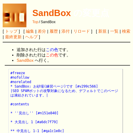
SandBox
の変更点
Top
/
SandBox
[
トップ
] [
編集
|
差分
|
履歴
|
添付
|
リロード
] [
新規
|
一覧
|
検索
|
最終更新
|
ヘルプ
]
追加された行は
この色
です。
削除された行は
この色
です。
SandBox
へ行く。
#freeze

#nofollow

#norelated

* SandBox: お砂場(練習ページ)です [#v299c566]

|SEO SPAMボットの攻撃対象になるため、デフォルトでこのページ
は凍結されています。|

#contents

* ''見出し'' [#n151e840]

* 大見出し 1 [#a6dc7f79]

** 中見出し 1-1 [#qa1c1e8c]
