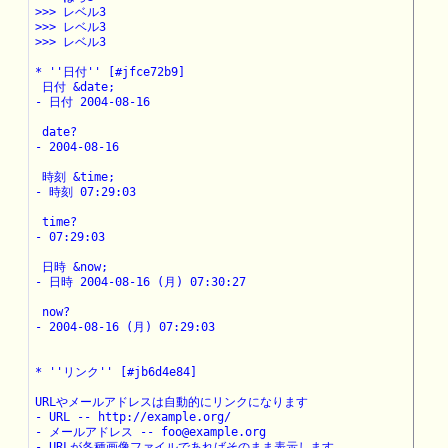
>>> レベル3

>>> レベル3

>>> レベル3

* ''日付'' [#jfce72b9]

 日付 &date;

- 日付 2004-08-16

 date?

- 2004-08-16

 時刻 &time;

- 時刻 07:29:03

 time?

- 07:29:03

 日時 &now;

- 日時 2004-08-16 (月) 07:30:27

 now?

- 2004-08-16 (月) 07:29:03

* ''リンク'' [#jb6d4e84]

URLやメールアドレスは自動的にリンクになります

- URL -- http://example.org/

- メールアドレス -- foo@example.org

- URLが各種画像ファイルであればそのまま表示します
