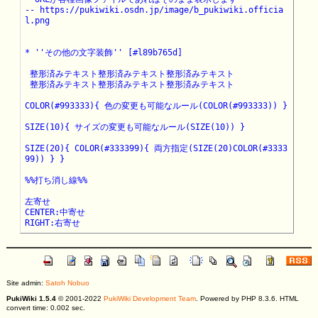
-- https://pukiwiki.osdn.jp/image/b_pukiwiki.officia
l.png

* ''その他の文字装飾'' [#l89b765d]

 整形済みテキスト整形済みテキスト整形済みテキスト

 整形済みテキスト整形済みテキスト整形済みテキスト

COLOR(#993333){ 色の変更も可能なルール(COLOR(#993333)) }

SIZE(10){ サイズの変更も可能なルール(SIZE(10)) }

SIZE(20){ COLOR(#333399){ 両方指定(SIZE(20)COLOR(#3333
99)) } }

%%打ち消し線%%

左寄せ

CENTER:中寄せ

RIGHT:右寄せ
Site admin:
Satoh Nobuo
PukiWiki 1.5.4
© 2001-2022
PukiWiki Development Team
. Powered by PHP 8.3.6. HTML
convert time: 0.002 sec.