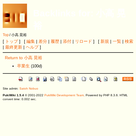
Backlinks for: 小高 晃
裕
Top
/
小高 晃裕
[
トップ
] [
編集
|
差分
|
履歴
|
添付
|
リロード
] [
新規
|
一覧
|
検索
|
最終更新
|
ヘルプ
]
Return to 小高 晃裕
卒業生
(100d)
Site admin:
Satoh Nobuo
PukiWiki 1.5.4
© 2001-2022
PukiWiki Development Team
. Powered by PHP 8.3.6. HTML
convert time: 0.002 sec.